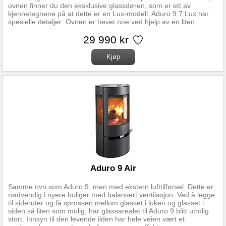
ovnen finner du den eksklusive glassdøren, som er ett av
kjennetegnene på at dette er en Lux-modell. Aduro 9.7 Lux har
spesielle detaljer: Ovnen er hevet noe ved hjelp av en liten
sokkel, og de glatte håndtakene forsvinner under døren når den
er lukket. Aduro 9.7 Lux er utstyrt med Aduro-tronic, som
29 990 kr
automatisk regulerer lufttilførselen under opptenning, og dermed
sikrer optimal forbrenning. Ovnen er også forberedt for ekstern
lufttilførsel. Det finnes en todelt spesialgulvplate til Aduro 9.7 Lux.
Ovnen skal plasseres på den ene delen, mens den andre legges
foran ovnen. Den fremste delen kan lett flyttes på, og rengjøres
på begge sider. Varmemagasinering Over brennkammeret er det
plassert 24 steiner som magasinerer varmen når det fyres i
peisovnen. Når den siste vedskien har brent opp vil ovnen fortsatt
avgi varme fra steinene, og vil kunne holde en jevn og behagelig
temperatur i rommet f.eks. om natten når det er fyrt i peisovnen
på kvelden. Steinene som utgjør varmemagasinet er
spesialutformet for å holde på varmen – tester viser at de vil avgi
varme i opptil 12 timer etter siste fyring. Se Link lenger oppe for
fullstendig monteringsanvisning og regler for
monteringsavstander. Oppdatert versjon (07.03.2024) med regler
gjeldende for Norge.
Aduro 9 Air
Samme ovn som Aduro 9, men med ekstern lufttilførsel. Dette er
nødvendig i nyere boliger med balansert ventilasjon. Ved å legge
til sideruter og få sprossen mellom glasset i luken og glasset i
siden så liten som mulig, har glassarealet til Aduro 9 blitt utrolig
stort. Innsyn til den levende ilden har hele veien vært et