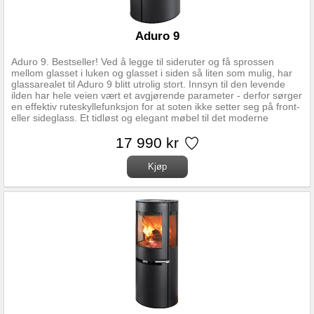
Avstand fra gulv til senter bakutgang 14,6 cm Høyde røykstuss
over gulv 67,7 cm Brennkammerbredde 33,9 cm Vedlengde maks
50 cm Vekt 57 kg
Aduro 9
Aduro 9. Bestseller! Ved å legge til sideruter og få sprossen
mellom glasset i luken og glasset i siden så liten som mulig, har
glassarealet til Aduro 9 blitt utrolig stort. Innsyn til den levende
ilden har hele veien vært et avgjørende parameter - derfor sørger
en effektiv ruteskyllefunksjon for at soten ikke setter seg på front-
eller sideglass. Et tidløst og elegant møbel til det moderne
hjemmet. NB. Har du et nyere hus med balansert ventilasjon, bør
du velge Aduro 9 Air, da denne har ekstern lufttilførsel. Nominell
17 990 kr
effekt 6,0 kW Driftsområde 3-9 kW Oppvarmningsareal 30-140
m2 Virkningsgrad 80 % Røykrør diameter topp/bak Ø150 mm Mål
(HxBxD) 95,8 x 50 x 44,7 cm Avstand fra gulv til senter bakuttak
84 cm. Avstand fra senter røykstuss til bakkant av ovn 20,3 cm
Brennkammerbredde 40 cm Vedlengde maks 39 cm Vekt 93 kg
Se Link lenger oppe for fullstendig monteringsanvisning og regler
for monteringsavstander. Oppdatert versjon (07.03.2024) med
regler gjeldende for Norge.