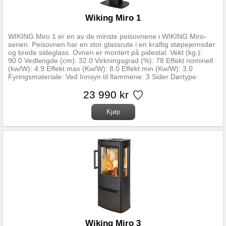
Wiking Miro 1
WIKING Miro 1 er en av de minste peisovnene i WIKING Miro-
serien. Peisovnen har en stor glassrute i en kraftig støpejernsdør
og brede sideglass. Ovnen er montert på pidestal. Vekt (kg.):
90.0 Vedlengde (cm): 32.0 Virkningsgrad (%): 78 Effekt nominell
(kw/W): 4.9 Effekt max (Kw/W): 8.0 Effekt min (Kw/W): 3.0
Fyringsmateriale: Ved Innsyn til flammene: 3 Sider Dørtype:
Sidehengslet Soft Close: Ja Høyde montert cm: 110.8 Bredde
montert cm: 46.8 Dybde montert cm: 35.6 Avstand brennbart
23 990 kr
materiale front (cm): 90.0 Avstand brennbart materiale rygg (cm):
10.0 Avstand brennbart materiale side (cm): 52.0 Ekstern tilluft:
Klargjort for gulv / vegg Merke: WIKING Garanti: 5 SKU: WI-
012607
Wiking Miro 3