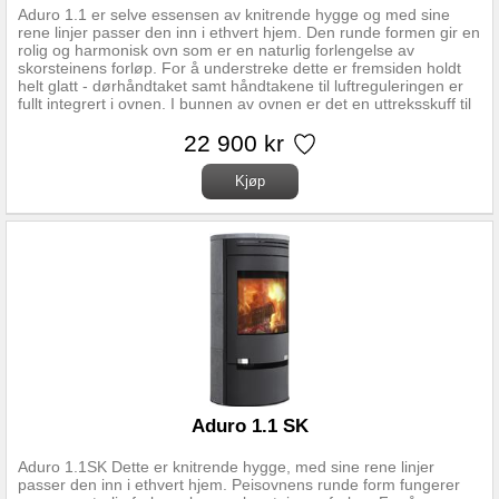
Aduro 1.1 er selve essensen av knitrende hygge og med sine
rene linjer passer den inn i ethvert hjem. Den runde formen gir en
rolig og harmonisk ovn som er en naturlig forlengelse av
skorsteinens forløp. For å understreke dette er fremsiden holdt
helt glatt - dørhåndtaket samt håndtakene til luftreguleringen er
fullt integrert i ovnen. I bunnen av ovnen er det en uttreksskuff til
oppbevaring av peissett og optenningsutstyr. Nominell effekt 6,0
kW Driftsområde 3-9 kW Oppvarmningsareal 30-140 m2
22 900 kr
Energiklasse A+
Aduro 1.1 SK
Aduro 1.1SK Dette er knitrende hygge, med sine rene linjer
passer den inn i ethvert hjem. Peisovnens runde form fungerer