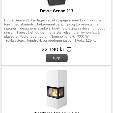
Dovre Sense 213
Dovre Sense 213 er laget i solid støpejern med brennkammer
foret med skamolx. Brukervennlige åpne- og lukkesystem er
integrert i designens slanke silhuett. Stort glass i døren gir godt
innsyn til peisbålet, og den nette størrelsen gjør ovnen lett å
plassere. Vedlengde : 33 cm Nominell effekt: 7000 W
Trekksystem: Topptrekk og opptenningsventil Vekt: 125 kg
Røykuttak diameter:150 mm Tilslutningshøyde: 790 mm Avstand
fra gulv til senter luftinntak 300 mm Røykuttak Topp og bak
22 190 kr
Regulerbare ben Nei Gulvplatemål minimum 500x660
Brennkammer:Skamolx Overflatebehandling: Sort lakk
Materiale:Støpejern Forbrenningssystem: Luftkammer med
sekundærforbrenning Oppvarmingsareal: Takhøyde 2.4m, beregn
60-80 W pr m2 Forberedt for friskluft: Ja Askeskuff: Ja Mulighet
for stålskorstein: Ja