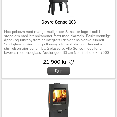
Dovre Sense 103
Nett peisovn med mange muligheter Sense er laget i solid
støpejern med brennkammer foret med skamolx. Brukervennlige
åpne- og lukkesystem er integrert i designens slanke silhuett.
Stort glass i døren gir godt innsyn til peisbålet, og den nette
størrelsen gjør ovnen lett å plassere. Alle Sense modellene
leveres med sideglass. Vedlengde: 33 cm Nominell effekt: 7000
W Trekksystem: Topptrekk og opptenningsventil Vekt: 105 kg
Røykuttak diameter: 150 mm Tilslutningshøyde: 790 mm Avstand
21 900 kr
fra gulv til senter luftinntak: 300 mm Røykuttak Topp og bak
Regulerbare ben Nei Gulvplatemål: minimum 500x660 mm
Brennkammer: Skamolx Overflatebehandling: Sort lakk Materiale:
Støpejern Forbrenningssystem: Luftkammer med
sekundærforbrenning Oppvarmingsareal: Takhøyde 2.4m, beregn
60-80 W pr m2 Forberedt for friskluft: Ja Askeskuff: Ja Mulighet
for stålskorstein: Ja