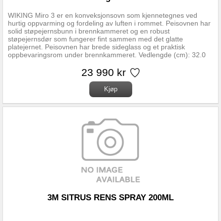
WIKING Miro 3 er en konveksjonsovn som kjennetegnes ved
hurtig oppvarming og fordeling av luften i rommet. Peisovnen har
solid støpejernsbunn i brennkammeret og en robust
støpejernsdør som fungerer fint sammen med det glatte
platejernet. Peisovnen har brede sideglass og et praktisk
oppbevaringsrom under brennkammeret. Vedlengde (cm): 32.0
Virkningsgrad (%): 78 Effekt nominell (kw/W): 4.9 Effekt max
(Kw/W): 8.0 Effekt min (Kw/W): 3.0 Fyringsmateriale: Ved Innsyn
23 990 kr
til flammene: 3 Sider Dørtype: Sidehengslet Soft Close: Ja
Varmelagrende: Nei Høyde montert cm: 101.2 Bredde montert
cm: 46.8 Dybde montert cm: 35.6 Avstand brennbart materiale
front (cm): 90.0 Avstand brennbart materiale rygg (cm): 10.0
Avstand brennbart materiale side (cm): 31.0 Ekstern tilluft:
Klargjort for gulv / vegg.
3M SITRUS RENS SPRAY 200ML