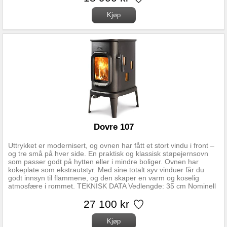
Mål (ØxHxD): 48 x 86 x 35,05 cm Vekt, peis: 26 kg Varmeeffekt:
1,8-3 kW Kapasitet, brenner: 1,2 L Brennetid: 3-4 timer Minimum
romstørrelse: 80 m3 Plassering: Avstand brennbar vegg bak: 2
cm Avstand brennbar vegg side: 15 cm Avstand møblering foran
peis: 75 cm Avstand tak: 20 cm
Dovre 107
Uttrykket er modernisert, og ovnen har fått et stort vindu i front –
og tre små på hver side. En praktisk og klassisk støpejernsovn
som passer godt på hytten eller i mindre boliger. Ovnen har
kokeplate som ekstrautstyr. Med sine totalt syv vinduer får du
godt innsyn til flammene, og den skaper en varm og koselig
atmosfære i rommet. TEKNISK DATA Vedlengde: 35 cm Nominell
effekt: 7000 W Varmeeffekt: 3500-10000 W Trekksystem:
Topptrekk opptenningsventil Vekt: 100 Kg Røykuttak diameter:
27 100 kr
125 mm Røykuttak: Topp og bak Regulerbare ben: Nei
Bredde/Høyde/Dybde: 415x730x580 mm Brennkammer: Skamolx
Overflatebehandling: Sort lakk Materiale: Støpejern