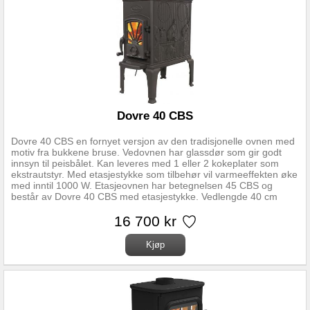
Dovre 40 CBS
Dovre 40 CBS en fornyet versjon av den tradisjonelle ovnen med
motiv fra bukkene bruse. Vedovnen har glassdør som gir godt
innsyn til peisbålet. Kan leveres med 1 eller 2 kokeplater som
ekstrautstyr. Med etasjestykke som tilbehør vil varmeeffekten øke
med inntil 1000 W. Etasjeovnen har betegnelsen 45 CBS og
består av Dovre 40 CBS med etasjestykke. Vedlengde 40 cm
Nominell effek 6000 W Varmeeffekt 4000-7000 W Trekksystem
Primærluft Vekt 85 kg / ca 110 kg med etasjestykke Røykuttak
16 700 kr
diameter 125 mm Avstand fra gulv til senter røykrør 680/610 mm
/ med topp: 995/925 mm Røykuttak Topp, side og bak / Topp og
side på etasjestykke. Dovre 40 CBS har regulerbare ben
Gulvplatemål minimum 500x900