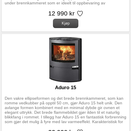
under brennkammeret som er ideelt til oppbevaring av
peistilbehør og ved. Ovnen utmerker seg med sine rene linjer,
enkle betjening og gode forbrenning. Effekt: Nominell effekt 6,5
12 990 kr
kW Driftsområde 3-9 kW Oppvarmningsareal 30-140 m2 Mål:
Røykrør diameter topp Ø150 mm Mål (HxBxD) 90 x 51,1 x 37 cm
Avstand fra senter røykstuss til bakkant av ovn 18,5 cm Høyde
røkstuss over gulv 88,5 cm Brennkammerbredde 38 cm
Vedlengde maks 37 cm Vekt 85 kg Avstand til brennbart
materiale: Bak 7 cm Til siden 25 cm Møbleringsavstand 100 cm
Hjørnemontering 8 cm Avstand til brannmur:15 cm til siden/ 5 cm
bak
Aduro 15
Den vakre ellipseformen og det brede brennkammeret, som kan
romme vedkubber på opptil 50 cm, gjør Aduro 15 helt unik. Den
avlange formen kombinert med en minimal dybde gir ovnen et
elegant uttrykk. Det brede flammebildet gjør ilden til et naturlig
blikkfang i rommet. I tillegg har Aduro 15 en fantastisk forbrenning
som gjør det mulig å fyre med lav varmeeffekt. Karakteristisk for
Aduro 15 er døren under brennkammeret som lett vippes ut og