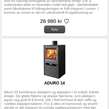
som en naturlig forlengelse av skorsteinens forløp. For å
understreke dette er fremsiden holdt helt glatt - dørhåndtaket
samt håndtakene til luftreguleringen er fullt integrert i ovnen. I
bunnen av ovnen er det en uttreksskuff til oppbevaring av
peissett og optenningsutstyr. Aduro 1.1SK er bekledd med
kleberstein på sidene og toppen av ovnen. Kleberstein er et
26 980 kr
dekorativt og funksjonelt naturprodukt og hver enkelt stein er unik
i farge og struktur. I tillegg har kleberstein den særlige
egenskapen at den opptar og avgir varme over lengre tid. Til
Aduro 1.1SK kan du kjøpe en spesiell gulvplate i to deler, der den
ene skal legges foran ovnen, og som lett kan fjernes og rengjøres
på begge sider. Se Link lenger oppe for fullstendig
monteringsanvisning og regler for monteringsavstander.
Oppdatert versjon (07.03.2024) med regler gjeldende for Norge.
Nominell effekt 6,0 kW Driftsområde 3-9kW Oppvarmningsareal
30-140m2 Virkningsgrad 78 % Energiklasse A+ Røykrør diameter
topp/bak:Ø150 mm Mål (HxBxD): 104,5 x 50 x 45 cm Avstand fra
gulv til senter bakuttak:88,8 cm Avstand fra senter røykstuss til
bakkant av ovn: 19,5 cm Høyde røykstuss over gulv: 99,5 cm
Brennkammerbredde: 37 cm Vedlengde maks: 36 cm Vekt:113
Kg
ADURO 14
Aduro 14 kombinerer platejern og støpejern i et enkelt, kubisk
design. De glatte flatene og skarpe hjørnene, som platejern
egner seg godt til å forme, står i flott kontrast til den røffe og
rustikke støpejernsdøren. For å sikre et harmonisk og stramt
uttrykk er det integrert et romslig oppbevaringsrom med dør