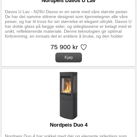
Nordpeis Davos U Lav
Davos U Lav - N29U Davos er en serie med våre største peiser.
De har det samme stilrene designet som kjennetegner alle våre
peiser, og har til tross for sin størrelse et elegant uttrykk. Davos U
har doble glass på begge sider, og sideglassene er belagt med et
unikt, reflekterende materiale. Denne teknologien gir optimal
forbrenning, en innsats det er enklere å bruke, og den holder
glassene renere. Peisen er flott umalt, men kan også males i
ønsket farge. Teknisk data: Høyde 1636mm Bredde 722mm
75 900 kr
Dybde 600mm Vekt 353kg Vedlengde 50cm Virkningsgrad 80%
Nominell effekt 8.9kW Røykrør Ø 150mm Pipetilkobling Topp, Bak
Plassering Frittstående, Rett vegg Peisinnsats N-29U
Nordpeis Duo 4
Nordpeis Duo 4 har sokkel med dør og elegante sideglass som