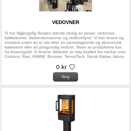
VEDOVNER
Vi har tilgjengelig Norges største utvalg av peiser, vedovner,
kakkelovner, klebersteinsovner og vedkomfyrer. Vi kan levere og
montere enten du er ute etter en varmelagrende og økonomisk
kakkelovn eller en prisgunstig vedovn. Noen av produktene kan
ha leveringstid. Vi leverer ildsteder av høy kvalitet fra merker som
Contura, Rais, HWAM, Brunner, TermaTech, Norsk Kleber, Aduro,
Gabriel, Dovre og Nordpeis. Husk -Vi kan montere din nye peis
eller vedovn etter ønske! Kontakt oss på mail eller telefon, eller
0 kr
møt oss i butikken i Ørsta. Malia i Ørsta Anders Hovden Gate 18
6153 Ørsta Tlf: 70330650 Mail: post@bullmann.no