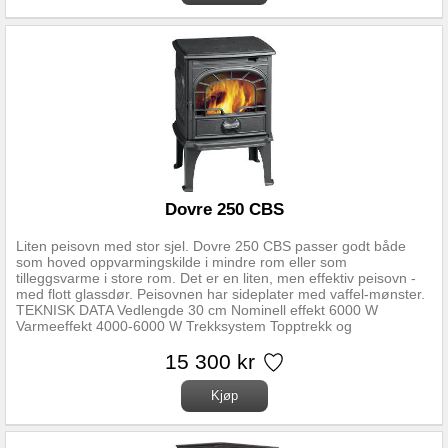
Forbrenningssystem: Luftkammer med sekundærforbrenning
Oppvarmingsareal: Takhøyde 2,4 m, beregn 60-80 W pr m2
Forberedt for friskluft: Ja Askeskuff: Nei Mulighet for stålskorstein:
Ja
Dovre 250 CBS
Liten peisovn med stor sjel. Dovre 250 CBS passer godt både
som hoved oppvarmingskilde i mindre rom eller som
tilleggsvarme i store rom. Det er en liten, men effektiv peisovn -
med flott glassdør. Peisovnen har sideplater med vaffel-mønster.
TEKNISK DATA Vedlengde 30 cm Nominell effekt 6000 W
Varmeeffekt 4000-6000 W Trekksystem Topptrekk og
opptenningsventil Vekt 87 kg Røykuttak diameter 125 mm
Avstand fra gulv til senter røykrør 520 mm Røykuttak Topp og
15 300 kr
bak Gulvplatemål minimum 500x740 mm