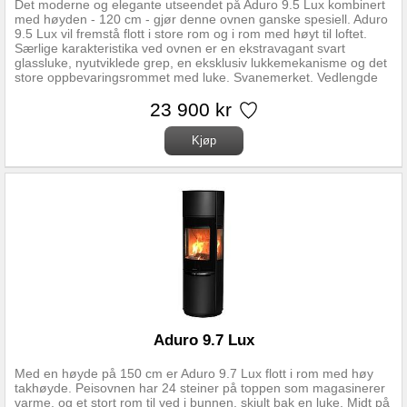
Det moderne og elegante utseendet på Aduro 9.5 Lux kombinert
med høyden - 120 cm - gjør denne ovnen ganske spesiell. Aduro
9.5 Lux vil fremstå flott i store rom og i rom med høyt til loftet.
Særlige karakteristika ved ovnen er en ekstravagant svart
glassluke, nyutviklede grep, en eksklusiv lukkemekanisme og det
store oppbevaringsrommet med luke. Svanemerket. Vedlengde
opptil 39 cm. Aduro 9.5 Lux kan også tilkobles ekstern luft
tilførsel. Effekt: • Nominell effekt • 6,0 kW • Driftsområde • 3-9 kW
23 900 kr
• Oppvarmningsareal • 30-140 m2 • Virkningsgrad • 81,3 %
Aduro 9.7 Lux
Med en høyde på 150 cm er Aduro 9.7 Lux flott i rom med høy
takhøyde. Peisovnen har 24 steiner på toppen som magasinerer
varme, og et stort rom til ved i bunnen, skjult bak en luke. Midt på