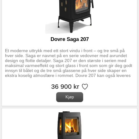
Dovre Saga 207
Et moderne uttrykk med ett stort vindu i front – og tre små på
hver side. Saga er navnet på en serie vedovner med avrundet
design og flotte detaljer. Saga 207 er den største i serien med
maksimal varmeeffekt og stort glass i front som som gir deg godt
innsyn til bålet og de tre små glassene på hver side skaper en
ekstra koselig atmosfære i rommet. Dovre 207 kan også leveres
med kokeplate som extrautstyr. Alle ovnene i Saga-serien har
enkel luftregulering og kan kobles til friskluftstilførsel. Vedlengde:
36 900 kr
40 cm Nominell effekt: 8,5 kW Vekt: 140 Kg Mål HxBxD:
74x59x43 cm Røykuttak diamenter: 150mm Røykuttak: Topp og
bak Regulerbare ben: Ja Materiale: Støpejern/sort lakk Forberedt
for friskluft:Ja Askeskuff:Ja Mulighet for stålpipe: Ja