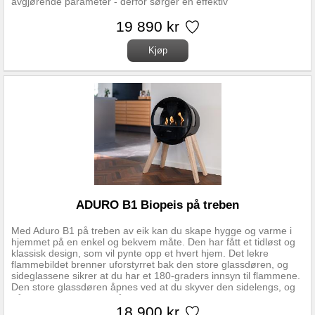
avgjørende parameter - derfor sørger en effektiv
ruteskyllefunksjon for at soten ikke setter seg på front- eller
sideglass. Et tidløst og elegant møbel til det moderne hjemmet.
19 890 kr
Se Link lenger oppe for fullstendig monteringsanvisning og regler
for monteringsavstander. Oppdatert versjon (07.03.2024) med
regler gjeldende for Norge. Nominell effekt 6,0 kW Driftsområde
3-9 kW Oppvarmningsareal 30-140 m2 Virkningsgrad 80 %
Røykrør diameter topp/bak Ø150 mm Mål (HxBxD) 95,8 x 50 x
44,7 cm Avstand fra gulv til senter bakuttak 84 cm. Avstand fra
senter røykstuss til bakkant av ovn 20,3 cm Brennkammerbredde
40 cm Vedlengde maks 39 cm Vekt 103 kg
ADURO B1 Biopeis på treben
Med Aduro B1 på treben av eik kan du skape hygge og varme i
hjemmet på en enkel og bekvem måte. Den har fått et tidløst og
klassisk design, som vil pynte opp et hvert hjem. Det lekre
flammebildet brenner uforstyrret bak den store glassdøren, og
sideglassene sikrer at du har et 180-graders innsyn til flammene.
Den store glassdøren åpnes ved at du skyver den sidelengs, og
når den er lukket fremstår derfor peisen symmetrisk uten synlige
håndtak. Aduro B1 kan brukes både inne og ute. Spesifikasjoner:
18 900 kr