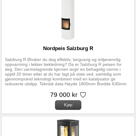
Nordpeis Salzburg R
Salzburg R Ønsker du deg effektiv, langvarig og miljøvennlig
oppvarming i lekker bekledning? Da er Salzburg R peisen for
deg. Den varmelagrende kjernen avgir en behagelig varme i
opptil 20 timer etter at du har lagt på siste ved, samtidig som
gjennomprøvd teknologi kombinert med en katalysator gir
reduserte utslipp. Teknisk data Høyde 1800mm Bredde 630mm
Dybde 630mm Vekt 675kg Vedlengde 35cm Virkningsgrad 84%
Nominell effekt 2,1kW Røykrør Ø 150mm Plassering Frittstående,
79 000 kr
Hjørne, Rett vegg Lagringskapasitet 25 % etter 17,9timer
Lagringskapasitet 25 % (+ 1) etter 17,1timer Lagringskapasitet 50
% etter 11,2timer Lagringskapasitet 50 % (+ 1) etter 10,8timer
Lagringskapasitet 100 % etter 4,0timer Lagringskapasitet 100 %
(+ 1) etter 3,6timer