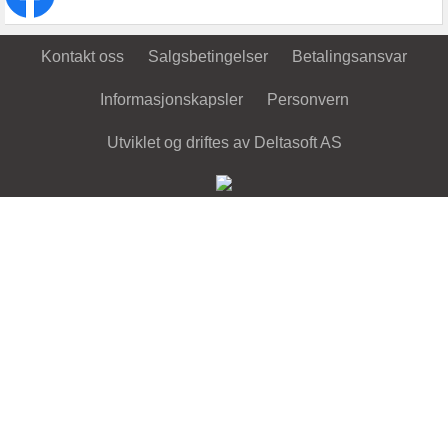
Kontakt oss
Salgsbetingelser
Betalingsansvar
Informasjonskapsler
Personvern
Utviklet og driftes av Deltasoft AS