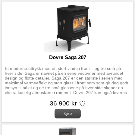
Dovre Saga 207
Et moderne uttrykk med ett stort vindu i front – og tre små på
hver side. Saga er navnet på en serie vedovner med avrundet
design og flotte detaljer. Saga 207 er den største i serien med
maksimal varmeeffekt og stort glass i front som som gir deg godt
innsyn til bålet og de tre små glassene på hver side skaper en
ekstra koselig atmosfære i rommet. Dovre 207 kan også leveres
med kokeplate som extrautstyr. Alle ovnene i Saga-serien har
enkel luftregulering og kan kobles til friskluftstilførsel. Vedlengde:
36 900 kr
40 cm Nominell effekt: 8,5 kW Vekt: 140 Kg Mål HxBxD:
74x59x43 cm Røykuttak diamenter: 150mm Røykuttak: Topp og
bak Regulerbare ben: Ja Materiale: Støpejern/sort lakk Forberedt
for friskluft:Ja Askeskuff:Ja Mulighet for stålpipe: Ja