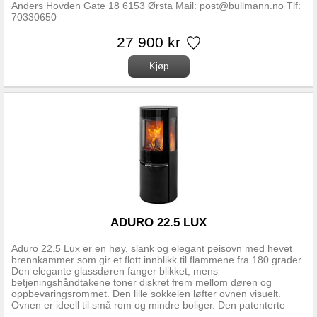
Anders Hovden Gate 18 6153 Ørsta Mail: post@bullmann.no Tlf:
70330650
27 900 kr
ADURO 22.5 LUX
Aduro 22.5 Lux er en høy, slank og elegant peisovn med hevet
brennkammer som gir et flott innblikk til flammene fra 180 grader.
Den elegante glassdøren fanger blikket, mens
betjeningshåndtakene toner diskret frem mellom døren og
oppbevaringsrommet. Den lille sokkelen løfter ovnen visuelt.
Ovnen er ideell til små rom og mindre boliger. Den patenterte
Aduro-tronic-automatikken sørger dessuten for en ren, effektiv og