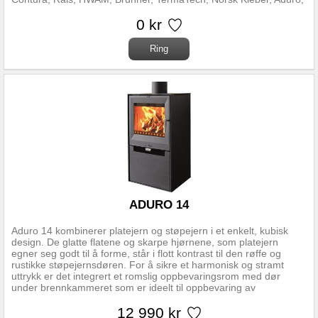
Gabriel, Dovre og Nordpeis. Husk -Vi kan montere din nye peis
eller vedovn etter ønske! Kontakt oss på mail eller telefon, eller
0 kr
møt oss i butikken i Ørsta. Malia i Ørsta Anders Hovden Gate 18
6153 Ørsta Tlf: 70330650 Mail: post@bullmann.no
ADURO 14
Aduro 14 kombinerer platejern og støpejern i et enkelt, kubisk
design. De glatte flatene og skarpe hjørnene, som platejern
egner seg godt til å forme, står i flott kontrast til den røffe og
rustikke støpejernsdøren. For å sikre et harmonisk og stramt
uttrykk er det integrert et romslig oppbevaringsrom med dør
under brennkammeret som er ideelt til oppbevaring av
peistilbehør og ved. Ovnen utmerker seg med sine rene linjer,
enkle betjening og gode forbrenning. Effekt: Nominell effekt 6,5
12 990 kr