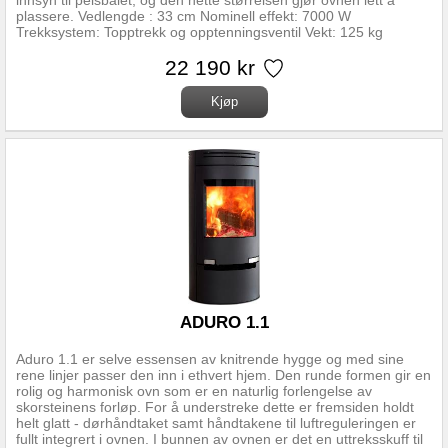
innsyn til peisbålet, og den nette størrelsen gjør ovnen lett å
plassere. Vedlengde : 33 cm Nominell effekt: 7000 W
Trekksystem: Topptrekk og opptenningsventil Vekt: 125 kg
Røykuttak diameter:150 mm Tilslutningshøyde: 790 mm Avstand
fra gulv til senter luftinntak 300 mm Røykuttak Topp og bak
22 190 kr
Regulerbare ben Nei Gulvplatemål minimum 500x660
Brennkammer:Skamolx Overflatebehandling: Sort lakk
Materiale:Støpejern Forbrenningssystem: Luftkammer med
sekundærforbrenning Oppvarmingsareal: Takhøyde 2.4m, beregn
60-80 W pr m2 Forberedt for friskluft: Ja Askeskuff: Ja Mulighet
for stålskorstein: Ja
ADURO 1.1
Aduro 1.1 er selve essensen av knitrende hygge og med sine
rene linjer passer den inn i ethvert hjem. Den runde formen gir en
rolig og harmonisk ovn som er en naturlig forlengelse av
skorsteinens forløp. For å understreke dette er fremsiden holdt
helt glatt - dørhåndtaket samt håndtakene til luftreguleringen er
fullt integrert i ovnen. I bunnen av ovnen er det en uttreksskuff til