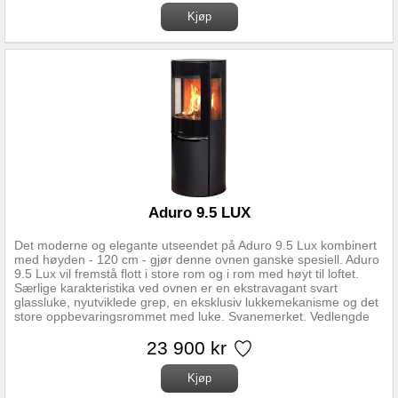
monteringsavstander. Oppdatert versjon (07.03.2024) med regler
gjeldende for Norge. Nominell effekt 6,5 kW Driftsområde 3-9 kW
Oppvarmningsareal 30-140 m2 Virkningsgrad 78 Energiklasse A
Røykrør diameter topp/bak Ø150 mm Mål (HxBxD) 84 x 77,9 x
36,6 cm Avstand fra gulv til senter bakuttak 68,7 cm Avstand fra
senter røykstuss til bakkant av ovn 18,5 cm Høyde røykstuss
over gulv 82 cm Brennkammerbredde 51 cm Vedlengde maks 50
cm Vekt 89 kg
Aduro 9.5 LUX
Det moderne og elegante utseendet på Aduro 9.5 Lux kombinert
med høyden - 120 cm - gjør denne ovnen ganske spesiell. Aduro
9.5 Lux vil fremstå flott i store rom og i rom med høyt til loftet.
Særlige karakteristika ved ovnen er en ekstravagant svart
glassluke, nyutviklede grep, en eksklusiv lukkemekanisme og det
store oppbevaringsrommet med luke. Svanemerket. Vedlengde
opptil 39 cm. Aduro 9.5 Lux kan også tilkobles ekstern luft
tilførsel. Effekt: • Nominell effekt • 6,0 kW • Driftsområde • 3-9 kW
23 900 kr
• Oppvarmningsareal • 30-140 m2 • Virkningsgrad • 81,3 %