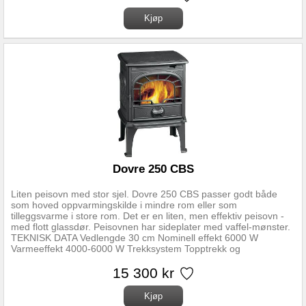
kW Driftsområde 3-9 kW Oppvarmningsareal 30-140 m2 Mål:
Røykrør diameter topp Ø150 mm Mål (HxBxD) 90 x 51,1 x 37 cm
Avstand fra senter røykstuss til bakkant av ovn 18,5 cm Høyde
røkstuss over gulv 88,5 cm Brennkammerbredde 38 cm
Vedlengde maks 37 cm Vekt 85 kg Avstand til brennbart
materiale: Bak 7 cm Til siden 25 cm Møbleringsavstand 100 cm
Hjørnemontering 8 cm Avstand til brannmur:15 cm til siden/ 5 cm
bak
Dovre 250 CBS
Liten peisovn med stor sjel. Dovre 250 CBS passer godt både
som hoved oppvarmingskilde i mindre rom eller som
tilleggsvarme i store rom. Det er en liten, men effektiv peisovn -
med flott glassdør. Peisovnen har sideplater med vaffel-mønster.
TEKNISK DATA Vedlengde 30 cm Nominell effekt 6000 W
Varmeeffekt 4000-6000 W Trekksystem Topptrekk og
opptenningsventil Vekt 87 kg Røykuttak diameter 125 mm
Avstand fra gulv til senter røykrør 520 mm Røykuttak Topp og
15 300 kr
bak Gulvplatemål minimum 500x740 mm