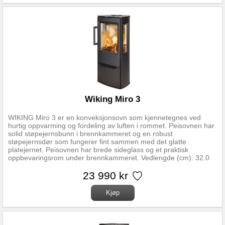
Wiking Miro 3
WIKING Miro 3 er en konveksjonsovn som kjennetegnes ved
hurtig oppvarming og fordeling av luften i rommet. Peisovnen har
solid støpejernsbunn i brennkammeret og en robust
støpejernsdør som fungerer fint sammen med det glatte
platejernet. Peisovnen har brede sideglass og et praktisk
oppbevaringsrom under brennkammeret. Vedlengde (cm): 32.0
Virkningsgrad (%): 78 Effekt nominell (kw/W): 4.9 Effekt max
(Kw/W): 8.0 Effekt min (Kw/W): 3.0 Fyringsmateriale: Ved Innsyn
23 990 kr
til flammene: 3 Sider Dørtype: Sidehengslet Soft Close: Ja
Varmelagrende: Nei Høyde montert cm: 101.2 Bredde montert
cm: 46.8 Dybde montert cm: 35.6 Avstand brennbart materiale
front (cm): 90.0 Avstand brennbart materiale rygg (cm): 10.0
Avstand brennbart materiale side (cm): 31.0 Ekstern tilluft:
Klargjort for gulv / vegg.