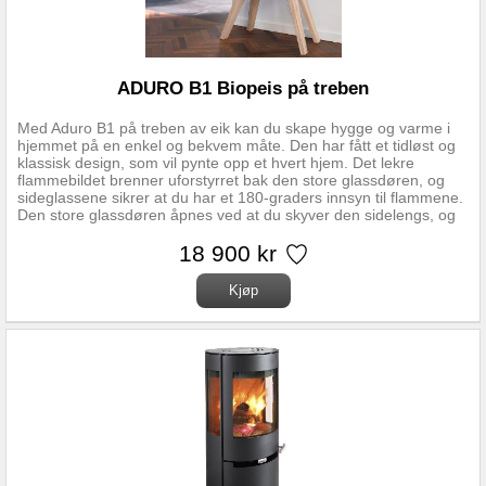
ADURO B1 Biopeis på treben
Med Aduro B1 på treben av eik kan du skape hygge og varme i
hjemmet på en enkel og bekvem måte. Den har fått et tidløst og
klassisk design, som vil pynte opp et hvert hjem. Det lekre
flammebildet brenner uforstyrret bak den store glassdøren, og
sideglassene sikrer at du har et 180-graders innsyn til flammene.
Den store glassdøren åpnes ved at du skyver den sidelengs, og
når den er lukket fremstår derfor peisen symmetrisk uten synlige
håndtak. Aduro B1 kan brukes både inne og ute. Spesifikasjoner:
18 900 kr
Mål (ØxHxD): 48 x 86 x 35,05 cm Vekt, peis: 26 kg Varmeeffekt:
1,8-3 kW Kapasitet, brenner: 1,2 L Brennetid: 3-4 timer Minimum
romstørrelse: 80 m3 Plassering: Avstand brennbar vegg bak: 2
cm Avstand brennbar vegg side: 15 cm Avstand møblering foran
peis: 75 cm Avstand tak: 20 cm