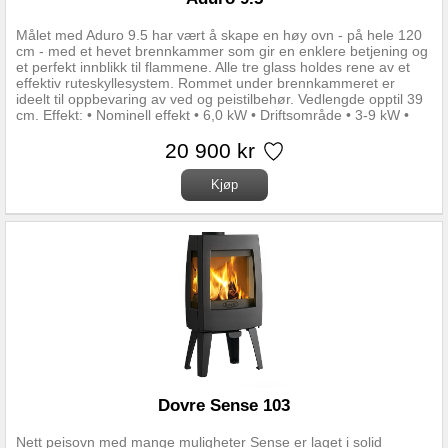
Målet med Aduro 9.5 har vært å skape en høy ovn - på hele 120
cm - med et hevet brennkammer som gir en enklere betjening og
et perfekt innblikk til flammene. Alle tre glass holdes rene av et
effektiv ruteskyllesystem. Rommet under brennkammeret er
ideelt til oppbevaring av ved og peistilbehør. Vedlengde opptil 39
cm. Effekt: • Nominell effekt • 6,0 kW • Driftsområde • 3-9 kW •
Oppvarmningsareal • 30-140 m2 • Virkningsgrad • 81,3 %
20 900 kr
Dovre Sense 103
Nett peisovn med mange muligheter Sense er laget i solid