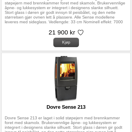
støpejern med brennkammer foret med skamolx. Brukervennlige
åpne- og lukkesystem er integrert i designens slanke silhuett.
Stort glass i døren gir godt innsyn til peisbålet, og den nette
størrelsen gjør ovnen lett å plassere. Alle Sense modellene
leveres med sideglass. Vedlengde: 33 cm Nominell effekt: 7000
W Trekksystem: Topptrekk og opptenningsventil Vekt: 105 kg
Røykuttak diameter: 150 mm Tilslutningshøyde: 790 mm Avstand
21 900 kr
fra gulv til senter luftinntak: 300 mm Røykuttak Topp og bak
Regulerbare ben Nei Gulvplatemål: minimum 500x660 mm
Brennkammer: Skamolx Overflatebehandling: Sort lakk Materiale:
Støpejern Forbrenningssystem: Luftkammer med
sekundærforbrenning Oppvarmingsareal: Takhøyde 2.4m, beregn
60-80 W pr m2 Forberedt for friskluft: Ja Askeskuff: Ja Mulighet
for stålskorstein: Ja
Dovre Sense 213
Dovre Sense 213 er laget i solid støpejern med brennkammer
foret med skamolx. Brukervennlige åpne- og lukkesystem er
integrert i designens slanke silhuett. Stort glass i døren gir godt