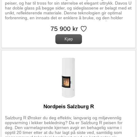
peiser, og har til tross for sin størrelse et elegant uttrykk. Davos U
har doble glass på begge sider, og sideglassene er belagt med et
unikt, reflekterende materiale. Denne teknologien gir optimal
forbrenning, en innsats det er enklere å bruke, og den holder
glassene renere. Peisen er flott umalt, men kan også males i
ønsket farge. Teknisk data: Høyde 1636mm Bredde 722mm
75 900 kr
Dybde 600mm Vekt 353kg Vedlengde 50cm Virkningsgrad 80%
Nominell effekt 8.9kW Røykrør Ø 150mm Pipetilkobling Topp, Bak
Plassering Frittstående, Rett vegg Peisinnsats N-29U
Nordpeis Salzburg R
Salzburg R Ønsker du deg effektiv, langvarig og miljøvennlig
oppvarming i lekker bekledning? Da er Salzburg R peisen for
deg. Den varmelagrende kjernen avgir en behagelig varme i
opptil 20 timer etter at du har lagt på siste ved, samtidig som