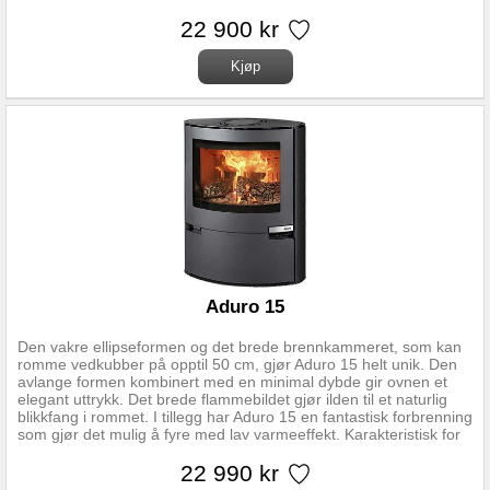
oppbevaring av peissett og optenningsutstyr. Nominell effekt 6,0
kW Driftsområde 3-9 kW Oppvarmningsareal 30-140 m2
22 900 kr
Energiklasse A+
Aduro 15
Den vakre ellipseformen og det brede brennkammeret, som kan
romme vedkubber på opptil 50 cm, gjør Aduro 15 helt unik. Den
avlange formen kombinert med en minimal dybde gir ovnen et
elegant uttrykk. Det brede flammebildet gjør ilden til et naturlig
blikkfang i rommet. I tillegg har Aduro 15 en fantastisk forbrenning
som gjør det mulig å fyre med lav varmeeffekt. Karakteristisk for
Aduro 15 er døren under brennkammeret som lett vippes ut og
gir plass til oppbevaring av ved og peistilbehør. Se Link lenger
22 990 kr
oppe for fullstendig monteringsanvisning og regler for