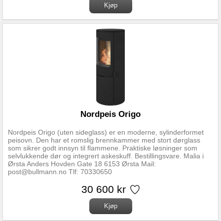
sikrer optimal forbrenning. Ovnen er også forberedt for ekstern
lufttilførsel. Det finnes en todelt spesialgulvplate til Aduro 9.7 Lux.
Ovnen skal plasseres på den ene delen, mens den andre legges
foran ovnen. Den fremste delen kan lett flyttes på, og rengjøres
på begge sider. Varmemagasinering Over brennkammeret er det
plassert 24 steiner som magasinerer varmen når det fyres i
peisovnen. Når den siste vedskien har brent opp vil ovnen fortsatt
avgi varme fra steinene, og vil kunne holde en jevn og behagelig
temperatur i rommet f.eks. om natten når det er fyrt i peisovnen
på kvelden. Steinene som utgjør varmemagasinet er
spesialutformet for å holde på varmen – tester viser at de vil avgi
varme i opptil 12 timer etter siste fyring. Se Link lenger oppe for
fullstendig monteringsanvisning og regler for
monteringsavstander. Oppdatert versjon (07.03.2024) med regler
gjeldende for Norge.
Nordpeis Origo
Nordpeis Origo (uten sideglass) er en moderne, sylinderformet
peisovn. Den har et romslig brennkammer med stort dørglass
som sikrer godt innsyn til flammene. Praktiske løsninger som
selvlukkende dør og integrert askeskuff. Bestillingsvare. Malia i
Ørsta Anders Hovden Gate 18 6153 Ørsta Mail:
post@bullmann.no Tlf: 70330650
30 600 kr