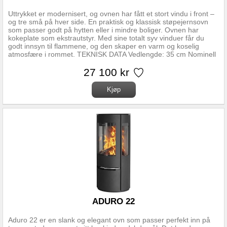
Uttrykket er modernisert, og ovnen har fått et stort vindu i front –
og tre små på hver side. En praktisk og klassisk støpejernsovn
som passer godt på hytten eller i mindre boliger. Ovnen har
kokeplate som ekstrautstyr. Med sine totalt syv vinduer får du
godt innsyn til flammene, og den skaper en varm og koselig
atmosfære i rommet. TEKNISK DATA Vedlengde: 35 cm Nominell
effekt: 7000 W Varmeeffekt: 3500-10000 W Trekksystem:
Topptrekk opptenningsventil Vekt: 100 Kg Røykuttak diameter:
27 100 kr
125 mm Røykuttak: Topp og bak Regulerbare ben: Nei
Bredde/Høyde/Dybde: 415x730x580 mm Brennkammer: Skamolx
Overflatebehandling: Sort lakk Materiale: Støpejern
Forbrenningssystem: Luftkammer med sekundærforbrenning
Oppvarmingsareal: Takhøyde 2,4 m, beregn 60-80 W pr m2
Forberedt for friskluft: Ja Askeskuff: Nei Mulighet for stålskorstein:
Ja
ADURO 22
Aduro 22 er en slank og elegant ovn som passer perfekt inn på