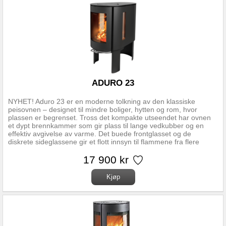
ADURO 23
NYHET! Aduro 23 er en moderne tolkning av den klassiske
peisovnen – designet til mindre boliger, hytten og rom, hvor
plassen er begrenset. Tross det kompakte utseendet har ovnen
et dypt brennkammer som gir plass til lange vedkubber og en
effektiv avgivelse av varme. Det buede frontglasset og de
diskrete sideglassene gir et flott innsyn til flammene fra flere
vinkler og skaper en koselig stemning i rommet. Ovnen hviler på
elegante bein, som løfter den visuelt fra gulvet – hvilket gir et
17 900 kr
enkelt og stilig uttrykk. Aduro 23 passer vakkert inn i både
moderne og mer klassiske innredninger. Aduro 23 er dessuten
utstyrt med Aduro-tronic, som automatisk regulerer primærluften i
peisovnen og sikrer optimal forbrenning. Du trenger bare legge
tørr ved i ovnen, tenne opp og aktivere automatikken – så klarer
Aduro-tronic resten, og du kan nyte flammene og opp til 40 %
mindre vedforbruk. Tilkjøp av praktisk kokeplate Aduro 23 gir
mulighet for tilkjøp av en spesialdesignet kokeplate, så ovnen