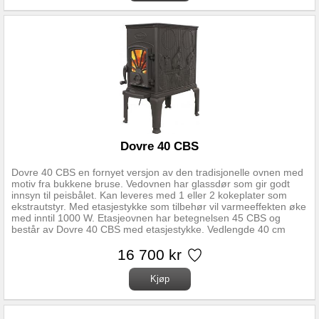
Dovre 40 CBS
Dovre 40 CBS en fornyet versjon av den tradisjonelle ovnen med
motiv fra bukkene bruse. Vedovnen har glassdør som gir godt
innsyn til peisbålet. Kan leveres med 1 eller 2 kokeplater som
ekstrautstyr. Med etasjestykke som tilbehør vil varmeeffekten øke
med inntil 1000 W. Etasjeovnen har betegnelsen 45 CBS og
består av Dovre 40 CBS med etasjestykke. Vedlengde 40 cm
Nominell effek 6000 W Varmeeffekt 4000-7000 W Trekksystem
Primærluft Vekt 85 kg / ca 110 kg med etasjestykke Røykuttak
16 700 kr
diameter 125 mm Avstand fra gulv til senter røykrør 680/610 mm
/ med topp: 995/925 mm Røykuttak Topp, side og bak / Topp og
side på etasjestykke. Dovre 40 CBS har regulerbare ben
Gulvplatemål minimum 500x900