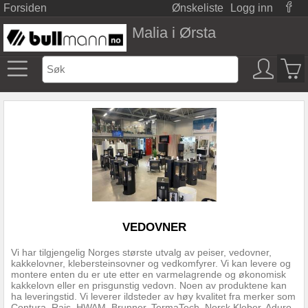
Forsiden
Ønskeliste
Logg inn
Malia i Ørsta
VEDOVNER
Vi har tilgjengelig Norges største utvalg av peiser, vedovner,
kakkelovner, klebersteinsovner og vedkomfyrer. Vi kan levere og
montere enten du er ute etter en varmelagrende og økonomisk
kakkelovn eller en prisgunstig vedovn. Noen av produktene kan
ha leveringstid. Vi leverer ildsteder av høy kvalitet fra merker som
Contura, Rais, HWAM, Brunner, TermaTech, Norsk Kleber, Aduro,