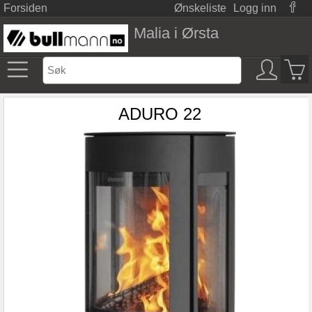
Forsiden
Ønskeliste
Logg inn
Malia i Ørsta
ADURO 22