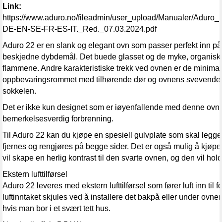
Link:
https://www.aduro.no/fileadmin/user_upload/Manualer/Adur
DE-EN-SE-FR-ES-IT._Red._07.03.2024.pdf
Aduro 22 er en slank og elegant ovn som passer perfekt inn på 
beskjedne dybdemål. Det buede glasset og de myke, organiske l
flammene. Andre karakteristiske trekk ved ovnen er de minimal
oppbevaringsrommet med tilhørende dør og ovnens svevende 
sokkelen.
Det er ikke kun designet som er iøyenfallende med denne ovn
bemerkelsesverdig forbrenning.
Til Aduro 22 kan du kjøpe en spesiell gulvplate som skal legge
fjernes og rengjøres på begge sider. Det er også mulig å kjøpe
vil skape en herlig kontrast til den svarte ovnen, og den vil ho
Ekstern lufttilførsel
Aduro 22 leveres med ekstern lufttilførsel som fører luft inn til
luftinntaket skjules ved å installere det bakpå eller under ovn
hvis man bor i et svært tett hus.