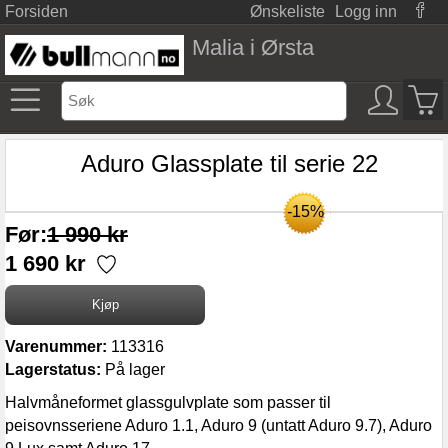
Forsiden
Ønskeliste
Logg inn
Malia i Ørsta
Aduro Glassplate til serie 22
-15%
Før:
1 990 kr
1 690 kr
Varenummer:
113316
Lagerstatus:
På lager
Halvmåneformet glassgulvplate som passer til
peisovnsseriene Aduro 1.1, Aduro 9 (untatt Aduro 9.7), Aduro