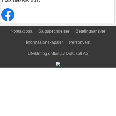
9 Lux samt Aduro 17.
Kontakt oss
Salgsbetingelser
Betalingsansvar
Informasjonskapsler
Personvern
Utviklet og driftes av Deltasoft AS