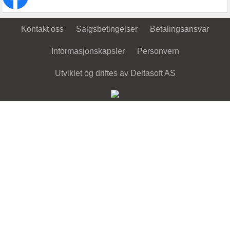
Kontakt oss
Salgsbetingelser
Betalingsansvar
Informasjonskapsler
Personvern
Utviklet og driftes av Deltasoft AS