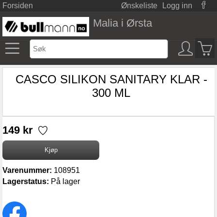
Forsiden
Ønskeliste
Logg inn
Malia i Ørsta
CASCO SILIKON SANITARY KLAR -
300 ML
149 kr
Varenummer:
108951
Lagerstatus:
På lager