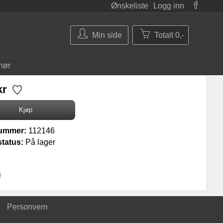
Ønskeliste
Logg inn
Min side
Totalt 0,-
hør
kr
ummer:
112146
tatus:
På lager
Personvern