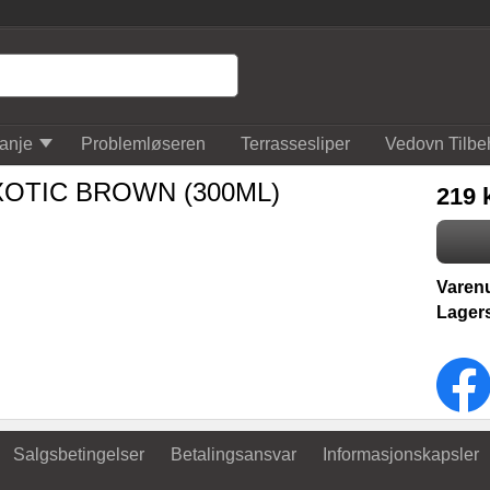
anje
Problemløseren
Terrassesliper
Vedovn Tilbe
OTIC BROWN (300ML)
219 
Varen
Lagers
Salgsbetingelser
Betalingsansvar
Informasjonskapsler