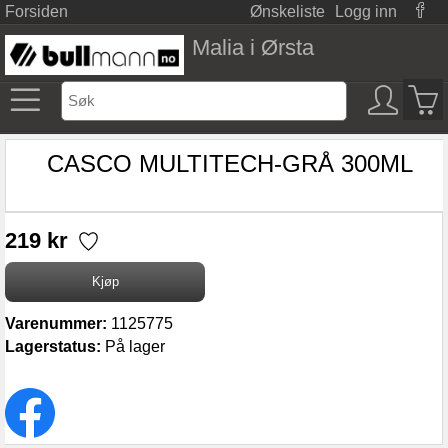
Forsiden
Ønskeliste
Logg inn
Malia i Ørsta
CASCO MULTITECH-GRÅ 300ML
219 kr
Varenummer:
1125775
Lagerstatus:
På lager