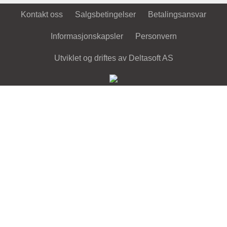
Kontakt oss
Salgsbetingelser
Betalingsansvar
Informasjonskapsler
Personvern
Utviklet og driftes av Deltasoft AS