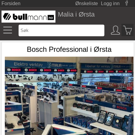
Forsiden
Ønskeliste
Logg inn
Malia i Ørsta
Bosch Professional i Ørsta