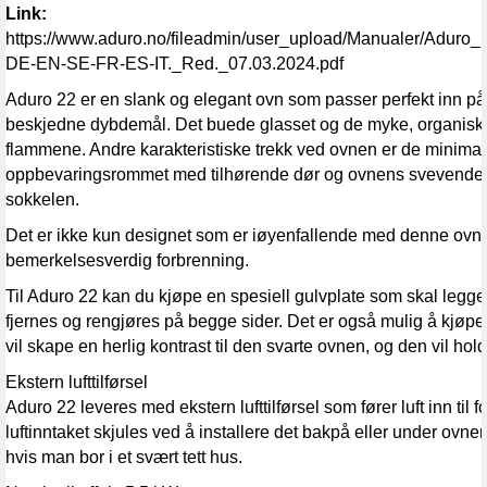
Link:
https://www.aduro.no/fileadmin/user_upload/Manualer/Adur
DE-EN-SE-FR-ES-IT._Red._07.03.2024.pdf
Aduro 22 er en slank og elegant ovn som passer perfekt inn på 
beskjedne dybdemål. Det buede glasset og de myke, organiske l
flammene. Andre karakteristiske trekk ved ovnen er de minimal
oppbevaringsrommet med tilhørende dør og ovnens svevende 
sokkelen.
Det er ikke kun designet som er iøyenfallende med denne ovn
bemerkelsesverdig forbrenning.
Til Aduro 22 kan du kjøpe en spesiell gulvplate som skal legge
fjernes og rengjøres på begge sider. Det er også mulig å kjøpe
vil skape en herlig kontrast til den svarte ovnen, og den vil ho
Ekstern lufttilførsel
Aduro 22 leveres med ekstern lufttilførsel som fører luft inn til
luftinntaket skjules ved å installere det bakpå eller under ovn
hvis man bor i et svært tett hus.