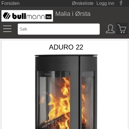
Forsiden
Ønskeliste
Logg inn
Malia i Ørsta
ADURO 22