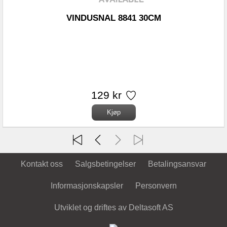
VINDUSNAL 8841 30CM
129 kr
Kontakt oss
Salgsbetingelser
Betalingsansvar
Informasjonskapsler
Personvern
Utviklet og driftes av Deltasoft AS