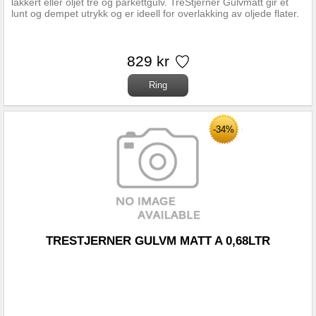
lakkert eller oljet tre og parkettgulv. TreStjerner Gulvmatt gir et
lunt og dempet utrykk og er ideell for overlakking av oljede flater.
829 kr
-34%
TRESTJERNER GULVM MATT A 0,68LTR